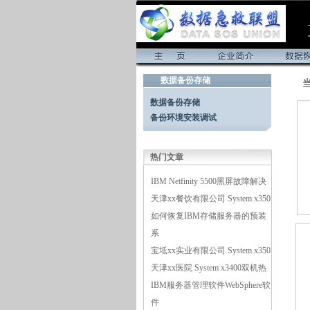
专业服务器数据恢复、
首页
企业简介
数据恢复
数据备份存储
器维修及维护
数据备份存储
备份环境安装调试
热门文章
IBM Netfinity 5500黑屏故障解决
天津xx餐饮有限公司 System x350
如何恢复IBM存储服务器的预装
系
宝坻xx实业有限公司 System x350
天津xx医院 System x3400双机热
IBM服务器管理软件WebSphere软
件