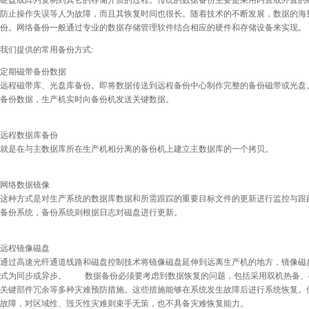
防止操作失误等人为故障，而且其恢复时间也很长。随着技术的不断发展，数据的海
份。网络备份一般通过专业的数据存储管理软件结合相应的硬件和存储设备来实现。
我们提供的常用备份方式:
定期磁带备份数据
远程磁带库、光盘库备份。即将数据传送到远程备份中心制作完整的备份磁带或光盘
备份数据，生产机实时向备份机发送关键数据。
远程数据库备份
就是在与主数据库所在生产机相分离的备份机上建立主数据库的一个拷贝。
网络数据镜像
这种方式是对生产系统的数据库数据和所需跟踪的重要目标文件的更新进行监控与跟
备份系统，备份系统则根据日志对磁盘进行更新。
远程镜像磁盘
通过高速光纤通道线路和磁盘控制技术将镜像磁盘延伸到远离生产机的地方，镜像磁
式为同步或异步。 数据备份必须要考虑到数据恢复的问题，包括采用双机热备、
关键部件冗余等多种灾难预防措施。这些措施能够在系统发生故障后进行系统恢复。
故障，对区域性、毁灭性灾难则束手无策，也不具备灾难恢复能力。