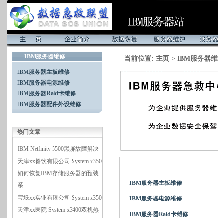
专业服务器数据恢复、服务
首页
企业简介
数据恢复
服务器维护
服务器维
IBM服务器维修
当前位置:
主页
>
IBM服务器
器维修及维护
IBM服务器主板维修
IBM服务器电源维修
IBM服务器Raid卡维修
IBM服务器配件外设维修
热门文章
IBM Netfinity 5500黑屏故障解决
天津xx餐饮有限公司 System x350
如何恢复IBM存储服务器的预装
IBM服务器主板维修
系
宝坻xx实业有限公司 System x350
IBM服务器电源维修
天津xx医院 System x3400双机热
IBM服务器Raid卡维修